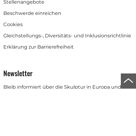
Stellenangebote
Beschwerde einreichen
Cookies
Gleichstellungs-, Diversitäts- und Inklusionsrichtlinie
Erklärung zur Barrierefreiheit
Newsletter
Zu
Bleib informiert über die Skulptur in Europa und auf
Anf
der ganzen Welt.
der
Abonnieren
Seit
scro
Deine E-Mail-Adresse wird für den Versand unseres Newsletters
verwendet. Weitere Informationen findest du in unserer