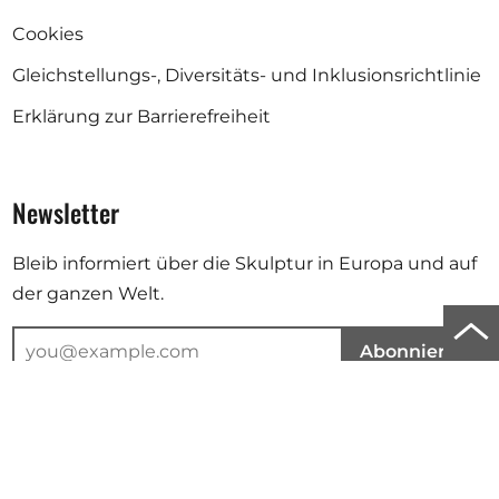
Cookies
Gleichstellungs-, Diversitäts- und Inklusionsrichtlinie
Erklärung zur Barrierefreiheit
Newsletter
Bleib informiert über die Skulptur in Europa und auf
der ganzen Welt.
Zu
Abonnieren
Anf
der
Deine E-Mail-Adresse wird für den Versand unseres Newsletters
verwendet. Weitere Informationen findest du in unserer
Seit
Datenschutzerklärung
.