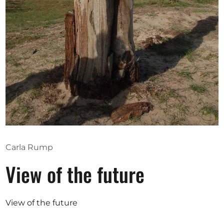
Ausschreibungen
Mitglied werden
Künstler:innen
Über uns
Spenden
Partners
Carla Rump
Help
View of the future
Kontakt
View of the future