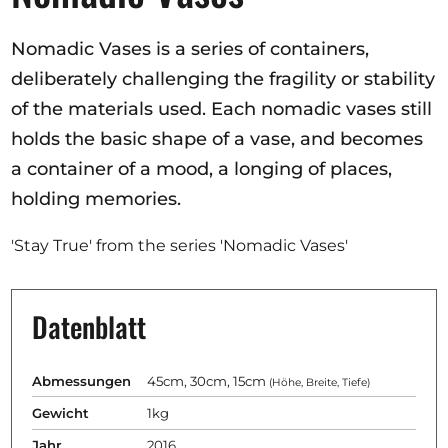
Ausschreibungen
Nomadic Vases is a series of containers,
deliberately challenging the fragility or stability
of the materials used. Each nomadic vases still
Mitglied werden
holds the basic shape of a vase, and becomes
Künstler:innen
a container of a mood, a longing of places,
Über uns
holding memories.
Spenden
'Stay True' from the series 'Nomadic Vases'
Help
Kontakt
Datenblatt
Abmessungen
45cm, 30cm, 15cm
(Höhe, Breite, Tiefe)
Gewicht
1kg
Jahr
2016