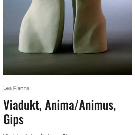
Ausschreibungen
Mitglied werden
Künstler:innen
Über uns
Spenden
Partners
Lea Pianna
Help
Viadukt, Anima/Animus,
Kontakt
Gips