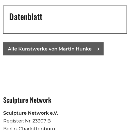
Ausschreibungen
Datenblatt
Mitglied werden
Künstler:innen
Alle Kunstwerke von Martin Hunke
Über uns
Spenden
Partners
Help
Kontakt
Sculpture Network
Sculpture Network e.V.
Register: Nr. 23307 B
Berlin-Charlottenburg