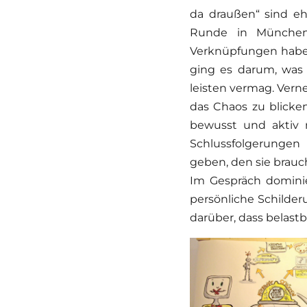
da draußen“ sind eh
Runde in München 
Verknüpfungen habe
ging es darum, was 
leisten vermag. Vern
das Chaos zu blicke
bewusst und aktiv m
Schlussfolgerunge
geben, den sie brau
Im Gespräch domini
persönliche Schilde
darüber, dass belast