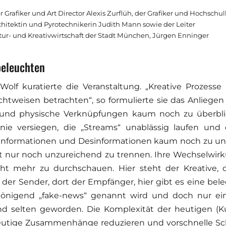
 Grafiker und Art Director Alexis Zurflüh, der Grafiker und Hochschul
rchitektin und Pyrotechnikerin Judith Mann sowie der Leiter
r- und Kreativwirtschaft der Stadt München, Jürgen Enninger
beleuchten
Wolf kuratierte die Veranstaltung. „Kreative Prozesse
chtweisen betrachten“, so formulierte sie das Anliegen
lle und physische Verknüpfungen kaum noch zu überblic
nie versiegen, die „Streams“ unablässig laufen und 
 Informationen und Desinformationen kaum noch zu un
t nur noch unzureichend zu trennen. Ihre Wechselwir
ht mehr zu durchschauen. Hier steht der Kreative,
t der Sender, dort der Empfänger, hier gibt es eine bel
önigend „fake-news“ genannt wird und doch nur ein
selten geworden. Die Komplexität der heutigen (Kun
utige Zusammenhänge reduzieren und vorschnelle Sch