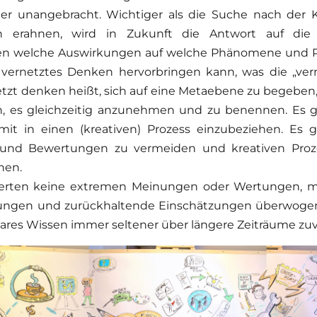
er unangebracht. Wichtiger als die Suche nach der Kau
erahnen, wird in Zukunft die Antwort auf die 
n welche Auswirkungen auf welche Phänomene und P
vernetztes Denken hervorbringen kann, was die „verne
etzt denken heißt, sich auf eine Metaebene zu begeben,
n, es gleichzeitig anzunehmen und zu benennen. Es 
it in einen (kreativen) Prozess einzubeziehen. Es g
n und Bewertungen zu vermeiden und kreativen Pro
chen.
erten keine extremen Meinungen oder Wertungen, m
rungen und zurückhaltende Einschätzungen überwogen.
bares Wissen immer seltener über längere Zeiträume zuve