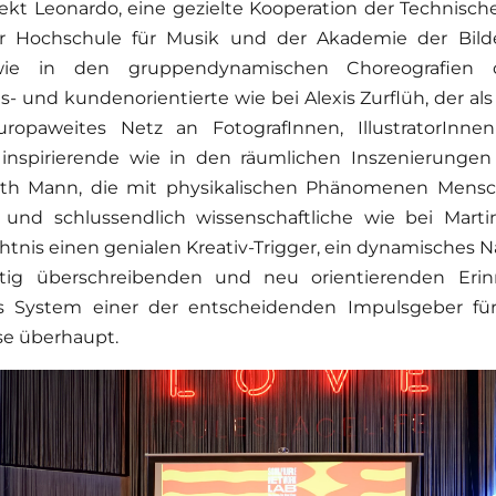
jekt Leonardo, eine gezielte Kooperation der Technisc
Hochschule für Musik und der Akademie der Bilde
wie in den gruppendynamischen Choreografien d
s- und kundenorientierte wie bei Alexis Zurflüh, der als 
ropaweites Netz an FotografInnen, IllustratorInne
 inspirierende wie in den räumlichen Inszenierungen
dith Mann, die mit physikalischen Phänomenen Mens
 und schlussendlich wissenschaftliche wie bei Mar
nis einen genialen Kreativ-Trigger, ein dynamisches 
tetig überschreibenden und neu orientierenden Erin
s System einer der entscheidenden Impulsgeber für 
se überhaupt.