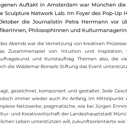
genen Auftakt in Amsterdam war München die z
he Sculpture Network Lab. Im Foyer des Pop-Up H
Oktober die Journalistin Petra Herrmann vor 
afikerInnen, PhilosophInnen und KulturmanagerIn
s Abends war die Vernetzung von kreativen Prozessen
as Zusammenspiel von Intuition und Inspiration,
Auftragskunst und Kunstauftrag. Themen also, die vie
ch die Waldemar Bonsels Stiftung das Event unterstütz
esagt, gezeichnet, komponiert und gestaltet. Jede Geschi
jedoch immer wieder auch ihr Anfang. Im Mittelpunkt v
plexe Netzwerke; pragmatische, wie bei Jürgen Enninge
ur- und Kreativwirtschaft der Landeshauptstadt Mün
lichen Leben unterstützen will, zukunftsorientierte wie 