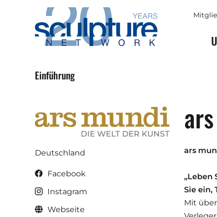
Skip to main content
Mitgli
U
Einführung
ars
ars mund
Deutschland
Facebook
„Leben 
Sie ein,
Instagram
Mit über
Webseite
Verleger