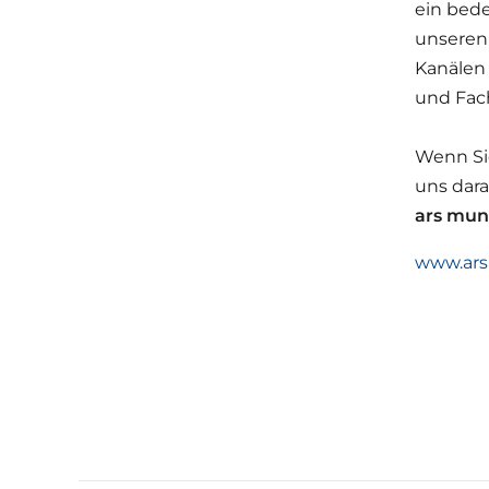
ein bede
unseren 
Kanälen
und Fach
Wenn Si
uns dara
ars mund
www.ar