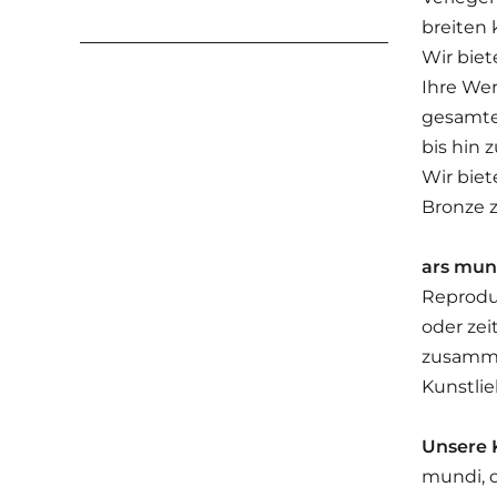
breiten 
Wir biet
Ihre We
gesamte
bis hin
Wir biet
Bronze z
ars mund
Reproduk
oder zei
zusamme
Kunstlie
Unsere K
mundi, d