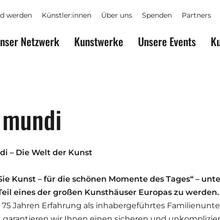
ed werden
Künstler:innen
Über uns
Spenden
Partners
nser Netzwerk
Kunstwerke
Unsere Events
Ku
 mundi
i – Die Welt der Kunst
Sie Kunst – für die schönen Momente des Tages“ – unt
 Teil eines der großen Kunsthäuser Europas zu werden.
 75 Jahren Erfahrung als inhabergeführtes Familienun
, garantieren wir Ihnen einen sicheren und unkomplizi