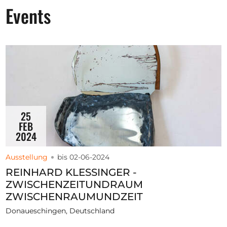
Ausschreibungen
Events
Mitglied werden
Künstler:innen
Über uns
25
Spenden
FEB
2024
Partners
Help
Ausstellung
bis 02-06-2024
Kontakt
REINHARD KLESSINGER -
ZWISCHENZEITUNDRAUM
ZWISCHENRAUMUNDZEIT
Donaueschingen, Deutschland