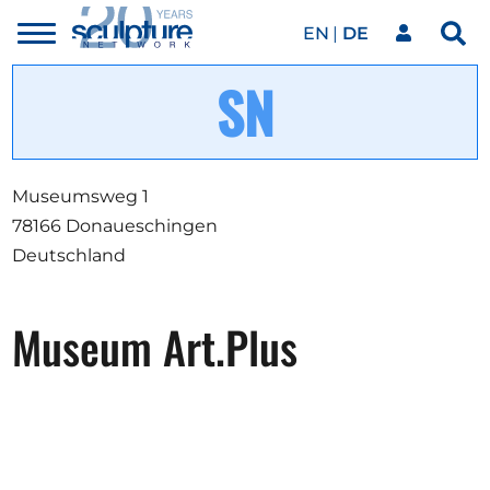
EN
DE
Toggle
Sea
menu
Unser Netzwerk
Skip to main content
Kunstwerke
Museumsweg 1
78166 Donaueschingen
Unsere Events
Deutschland
Museum Art.Plus
Kunstkalender
Magazin