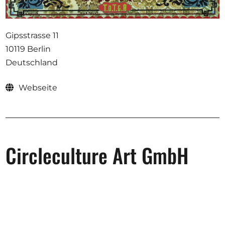
Ausschreibungen
Gipsstrasse 11
10119 Berlin
Deutschland
Mitglied werden
Künstler:innen
Webseite
Über uns
Spenden
Partners
Circleculture Art GmbH
Help
Kontakt