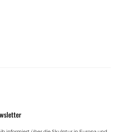
wsletter
eib informiert über die Skulptur in Europa und