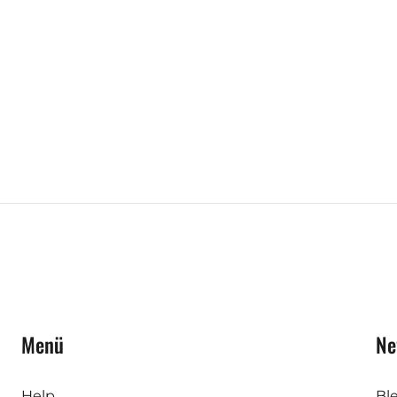
Menü
Ne
Help
Bl