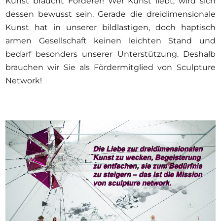
Kunst braucht Förderer! Wer Kunst liebt, wird sich
Ausschreibungen
dessen bewusst sein. Gerade die dreidimensionale
Kunst hat in unserer bildlastigen, doch haptisch
armen Gesellschaft keinen leichten Stand und
bedarf besonders unserer Unterstützung. Deshalb
Mitglied werden
brauchen wir Sie als Fördermitglied von Sculpture
Künstler:innen
Network!
Über uns
Spenden
Help
Kontakt