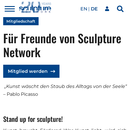
EN
DE
Toggle
Sea
menu
Unser Netzwerk
Skip to main content
Mitgliedschaft
Für Freunde von Sculpture
Kunstwerke
Network
Unsere Events
Mitglied werden
„Kunst wäscht den Staub des Alltags von der Seele“
Kunstkalender
– Pablo Picasso
Magazin
Stand up for sculpture!