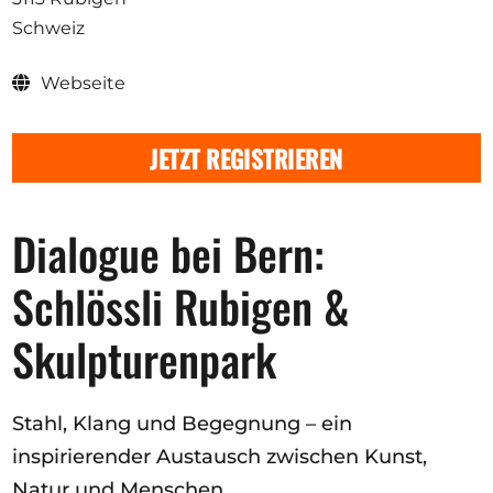
Ausschreibungen
Schweiz
Webseite
Mitglied werden
JETZT REGISTRIEREN
Künstler:innen
Über uns
Dialogue bei Bern:
Spenden
Schlössli Rubigen &
Help
Kontakt
Skulpturenpark
Stahl, Klang und Begegnung – ein
inspirierender Austausch zwischen Kunst,
Natur und Menschen