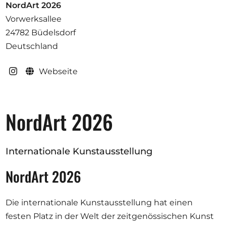
Ausschreibungen
NordArt 2026
Vorwerksallee
24782 Büdelsdorf
Deutschland
Mitglied werden
Webseite
Künstler:innen
Über uns
NordArt 2026
Spenden
Partners
Internationale Kunstausstellung
Help
Kontakt
NordArt 2026
Die internationale Kunstausstellung hat einen
festen Platz in der Welt der zeitgenössischen Kunst