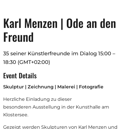
Ausschreibungen
Karl Menzen | Ode an den
Freund
Mitglied werden
Künstler:innen
35 seiner Künstlerfreunde im Dialog 15:00 –
Über uns
18:30 (GMT+02:00)
Spenden
Event Details
Partners
Skulptur | Zeichnung | Malerei | Fotografie
Help
Kontakt
Herzliche Einladung zu dieser
besonderen
Ausstellung in der Kunsthalle am
Klostersee
.
Gezeigt werden Skulpturen von
Karl Menzen
und