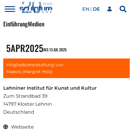
EN
DE
Toggle
Sea
menu
Unser Netzwerk
Skip to main content
Einführung
Medien
Kunstwerke
5
APR
2025
BIS 13 JUL 2025
Mitgliedsveranstaltung von
Unsere Events
Mabois (Margret Holz)
Lehniner Institut für Kunst und Kultur
Kunstkalender
Zum Strandbad 39
14797 Kloster Lehnin
Magazin
Deutschland
Webseite