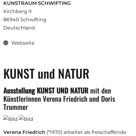
Ausschreibungen
KUNSTRAUM SCHWIFTING
Kirchberg 9
86940 Schwifting
Deutschland
Mitglied werden
Webseite
Künstler:innen
Über uns
KUNST und NATUR
Spenden
Partners
Ausstellung KUNST UND NATUR
mit den
Help
Künstlerinnen Verena Friedrich und Doris
Kontakt
Trummer
Verena Friedrich
(*1970) arbeitet als freischaffende