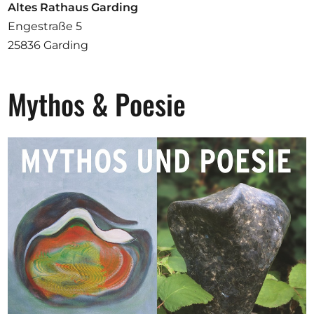
Ausschreibungen
Altes Rathaus Garding
Engestraße 5
25836 Garding
Mitglied werden
Mythos & Poesie
Künstler:innen
Über uns
Spenden
Partners
Help
Kontakt