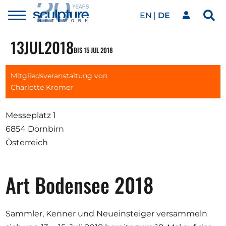
EN
DE
Toggle
Sea
menu
Unser Netzwerk
Skip to main content
13
JUL
2018
BIS 15 JUL 2018
Kunstwerke
Mitgliedsveranstaltung von
Charlotte Kromer
Unsere Events
Messeplatz 1
6854 Dornbirn
Österreich
Kunstkalender
Art Bodensee 2018
Magazin
Sammler, Kenner und Neueinsteiger versammeln