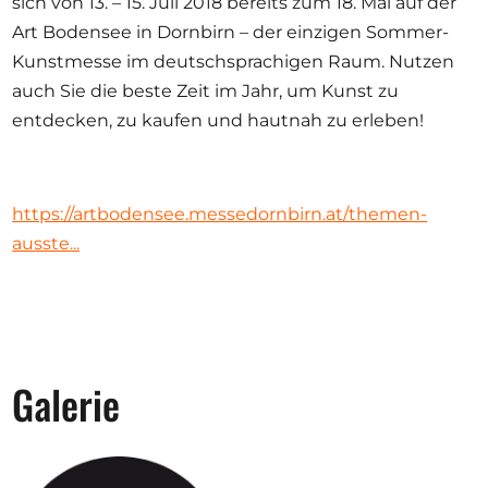
sich von 13. – 15. Juli 2018 bereits zum 18. Mal auf der
Ausschreibungen
Art Bodensee in Dornbirn – der einzigen Sommer-
Kunstmesse im deutschsprachigen Raum. Nutzen
auch Sie die beste Zeit im Jahr, um Kunst zu
entdecken, zu kaufen und hautnah zu erleben!
Mitglied werden
Künstler:innen
Über uns
https://artbodensee.messedornbirn.at/themen-
ausste...
Spenden
Help
Kontakt
Galerie