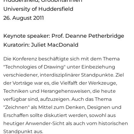
Huddersfield, Großbritannien
Ausschreibungen
University of Huddersfield
26. August 2011
Keynote speaker: Prof. Deanne Petherbridge
Mitglied werden
Kuratorin: Juliet MacDonald
Künstler:innen
Über uns
Die Konferenz beschäftigte sich mit dem Thema
"Technologies of Drawing" unter Einbeziehung
Spenden
verschiedener, interdisziplinärer Standpunkte. Ziel
Partners
der Vorträge war es, die Vielfalft der Werkzeuge,
Help
Techniken und Herangehensweisen, die heute
verfügbar sind, aufzuzeigen. Auch das Thema
Kontakt
"Zeichnen" als Mittel zum Denken, Designen und
Erschaffen sollte diskutiert werden, sowohl aus
heutiger Anwender-Sicht als auch vom historischen
Standpunkt aus.