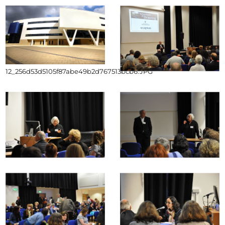
12_256d53d5105f87abe49b2d767513bcb6.JPG