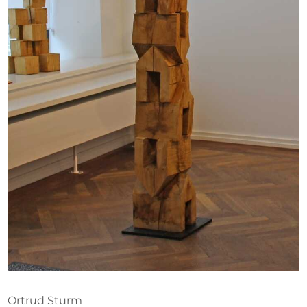
Ausschreibungen
Mitglied werden
Künstler:innen
Über uns
Spenden
Partners
Help
Kontakt
Ortrud Sturm