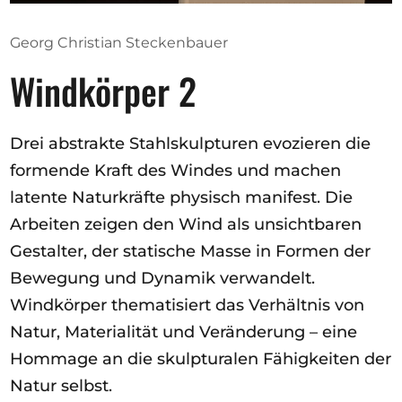
Ausschreibungen
Georg Christian Steckenbauer
Windkörper 2
Mitglied werden
Drei abstrakte Stahlskulpturen evozieren die
Künstler:innen
formende Kraft des Windes und machen
Über uns
latente Naturkräfte physisch manifest. Die
Spenden
Arbeiten zeigen den Wind als unsichtbaren
Partners
Gestalter, der statische Masse in Formen der
Help
Bewegung und Dynamik verwandelt.
Kontakt
Windkörper thematisiert das Verhältnis von
Natur, Materialität und Veränderung – eine
Hommage an die skulpturalen Fähigkeiten der
Natur selbst.