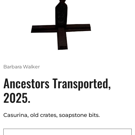
Ausschreibungen
Mitglied werden
Künstler:innen
Über uns
Barbara Walker
Spenden
Ancestors Transported,
Help
Kontakt
2025.
Casurina, old crates, soapstone bits.