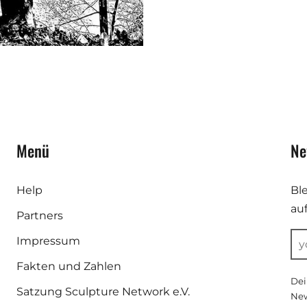
Menü
Ne
Help
Bl
au
Partners
Impressum
Fakten und Zahlen
Dei
Satzung Sculpture Network e.V.
New