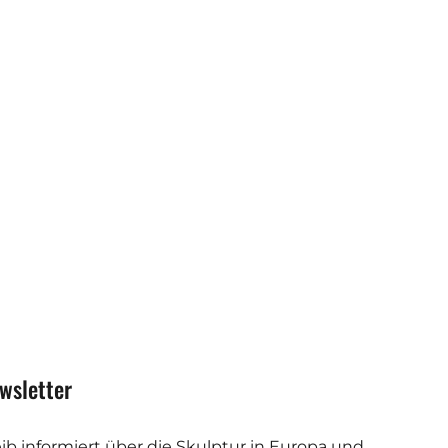
wsletter
eib informiert über die Skulptur in Europa und