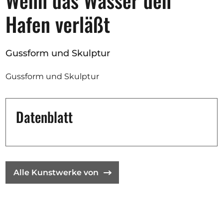
Wenn das Wasser den
Ausschreibungen
Hafen verläßt
Gussform und Skulptur
Mitglied werden
Gussform und Skulptur
Künstler:innen
Über uns
Datenblatt
Spenden
Partners
Help
Kontakt
Alle Kunstwerke von