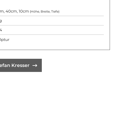
m, 40cm, 10cm
(Höhe, Breite, Tiefe)
g
4
lptur
efan Kresser