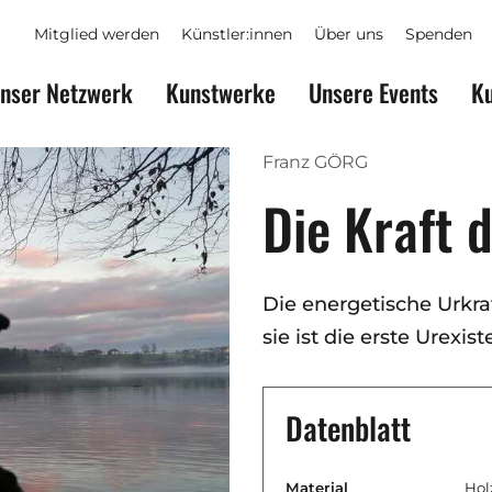
Mitglied werden
Künstler:innen
Über uns
Spenden
nser Netzwerk
Kunstwerke
Unsere Events
Ku
Franz GÖRG
Die Kraft 
Die energetische Urkraf
sie ist die erste Urexist
Datenblatt
Material
Hol