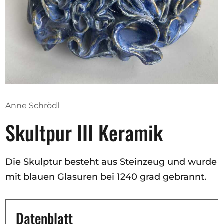
Ausschreibungen
Mitglied werden
Künstler:innen
Über uns
Anne Schrödl
Spenden
Skultpur III Keramik
Partners
Help
Die Skulptur besteht aus Steinzeug und wurde
Kontakt
mit blauen Glasuren bei 1240 grad gebrannt.
Datenblatt