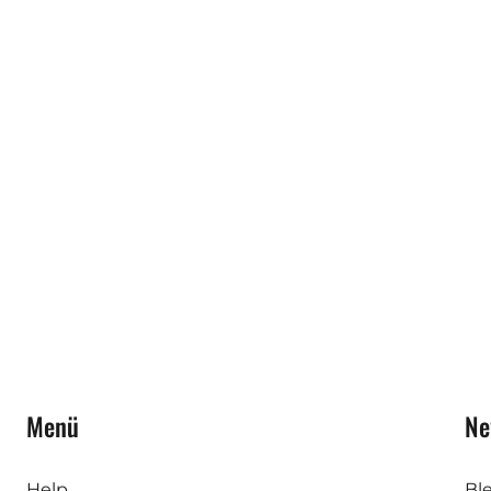
Menü
Ne
Help
Bl