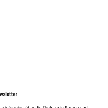
wsletter
eib informiert über die Skulptur in Europa und