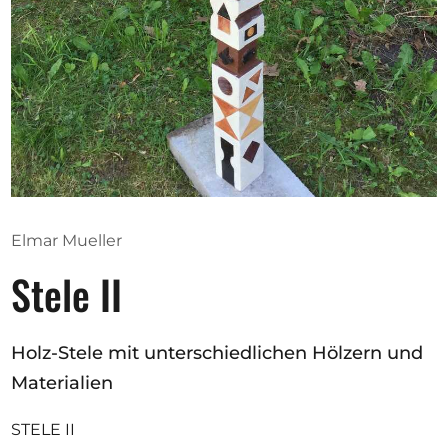
Ausschreibungen
Mitglied werden
Künstler:innen
Über uns
Spenden
Elmar Mueller
Partners
Stele II
Help
Kontakt
Holz-Stele mit unterschiedlichen Hölzern und
Materialien
STELE II