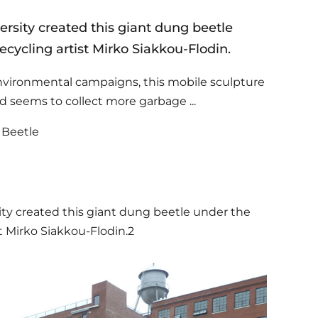
ersity created this giant dung beetle
recycling artist Mirko Siakkou-Flodin.
vironmental campaigns, this mobile sculpture
d seems to collect more garbage ...
 Beetle
ity created this giant dung beetle under the
st Mirko Siakkou-Flodin.2