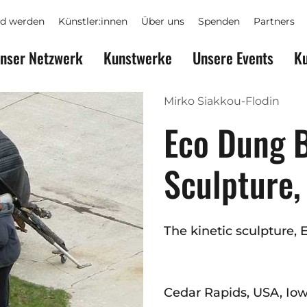
ed werden
Künstler:innen
Über uns
Spenden
Partners
nser Netzwerk
Kunstwerke
Unsere Events
Ku
Mirko Siakkou-Flodin
Eco Dung B
Sculpture,
The kinetic sculpture, 
Cedar Rapids, USA, Io