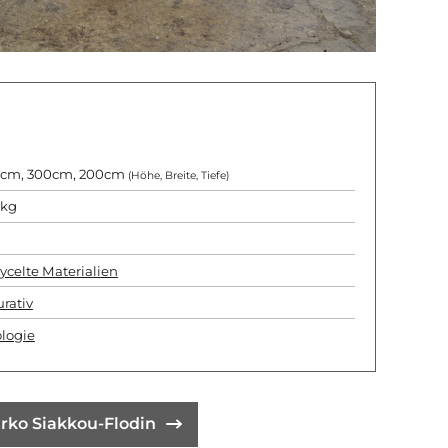
cm, 300cm, 200cm
(Höhe, Breite, Tiefe)
0kg
1
ycelte Materialien
urativ
logie
rko Siakkou-Flodin