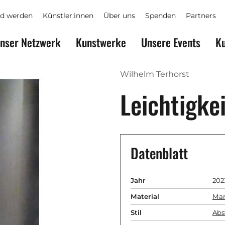
ed werden
Künstler:innen
Über uns
Spenden
Partners
nser Netzwerk
Kunstwerke
Unsere Events
Ku
Wilhelm Terhorst
Leichtigke
Datenblatt
Jahr
202
Material
Ma
Stil
Abs