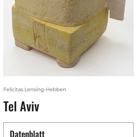
Ausschreibungen
Mitglied werden
Künstler:innen
Über uns
Spenden
Help
Felicitas Lensing-Hebben
Kontakt
Tel Aviv
Datenblatt