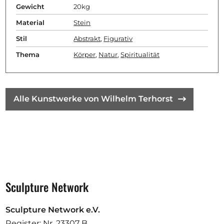
Gewicht
20kg
Material
Stein
Stil
Abstrakt
,
Figurativ
Thema
Körper
,
Natur
,
Spiritualität
Alle Kunstwerke von Wilhelm Terhorst
Sculpture Network
Sculpture Network e.V.
Register: Nr. 23307 B