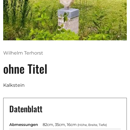
Ausschreibungen
Mitglied werden
Künstler:innen
Wilhelm Terhorst
Über uns
ohne Titel
Spenden
Partners
Kalkstein
Help
Kontakt
Datenblatt
Abmessungen
82cm, 35cm, 16cm
(Höhe, Breite, Tiefe)