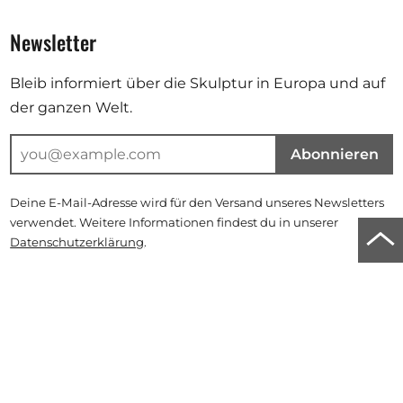
Newsletter
Bleib informiert über die Skulptur in Europa und auf
der ganzen Welt.
Abonnieren
Deine E-Mail-Adresse wird für den Versand unseres Newsletters
verwendet. Weitere Informationen findest du in unserer
Zu
Datenschutzerklärung
.
Anf
Instagram
Facebook
Linkedin
der
Seit
scro
© 2026 | Powered by
Zotonic