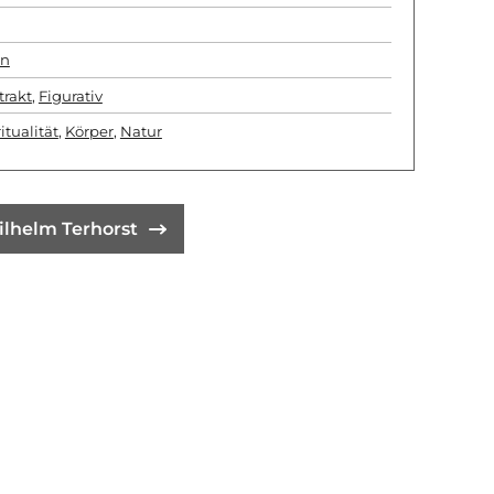
in
trakt
,
Figurativ
itualität
,
Körper
,
Natur
ilhelm Terhorst