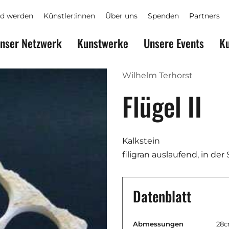
ed werden
Künstler:innen
Über uns
Spenden
Partners
nser Netzwerk
Kunstwerke
Unsere Events
Ku
Wilhelm Terhorst
Flügel II
Kalkstein
filigran auslaufend, in der
Datenblatt
Abmessungen
28c