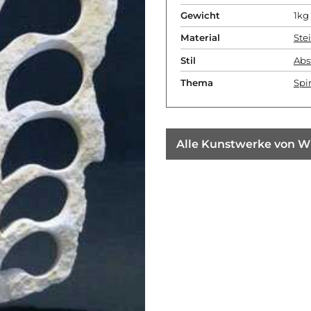
Gewicht
1kg
Material
Ste
Stil
Abs
Thema
Spir
Alle Kunstwerke von W