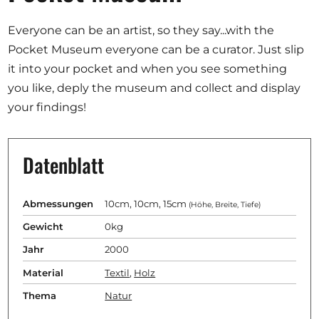
Ausschreibungen
Everyone can be an artist, so they say...with the
Pocket Museum everyone can be a curator. Just slip
it into your pocket and when you see something
you like, deply the museum and collect and display
Mitglied werden
your findings!
Künstler:innen
Über uns
Datenblatt
Spenden
Help
Abmessungen
10cm, 10cm, 15cm
(Höhe, Breite, Tiefe)
Kontakt
Gewicht
0kg
Jahr
2000
Material
Textil
,
Holz
Thema
Natur