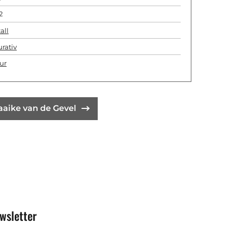
2
all
urativ
ur
aaike van de Gevel
wsletter