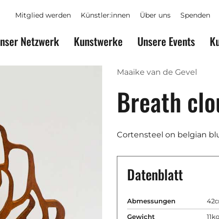
Mitglied werden
Künstler:innen
Über uns
Spenden
nser Netzwerk
Kunstwerke
Unsere Events
Ku
Maaike van de Gevel
Breath cl
Cortensteel on belgian b
Datenblatt
Abmessungen
42c
Gewicht
11k