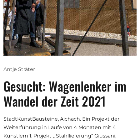
Ausschreibungen
Mitglied werden
Künstler:innen
Über uns
Antje Sträter
Spenden
Gesucht: Wagenlenker im
Partners
Help
Wandel der Zeit 2021
Kontakt
StadtKunstBausteine, Aichach. Ein Projekt der
Weiterführung in Laufe von 4 Monaten mit 4
Künstlern 1. Projekt „ Stahllieferung“ Giussani,