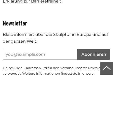
Erklärung zur Barrierefreiheit
Newsletter
Bleib informiert über die Skulptur in Europa und auf
der ganzen Welt.
Abonnieren
Zu
Deine E-Mail-Adresse wird für den Versand unseres Newsletters
verwendet. Weitere Informationen findest du in unserer
Anf
Datenschutzerklärung
.
der
Instagram
Facebook
Linkedin
Seit
scro