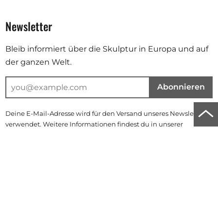
Newsletter
Bleib informiert über die Skulptur in Europa und auf
der ganzen Welt.
Abonnieren
Zu
Deine E-Mail-Adresse wird für den Versand unseres Newsletters
verwendet. Weitere Informationen findest du in unserer
Anf
Datenschutzerklärung
.
der
Instagram
Facebook
Linkedin
Seit
scro