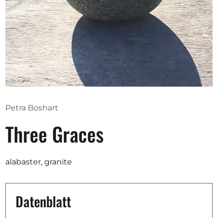
Ausschreibungen
Mitglied werden
Künstler:innen
Über uns
Petra Boshart
Spenden
Three Graces
Help
Kontakt
alabaster, granite
Datenblatt