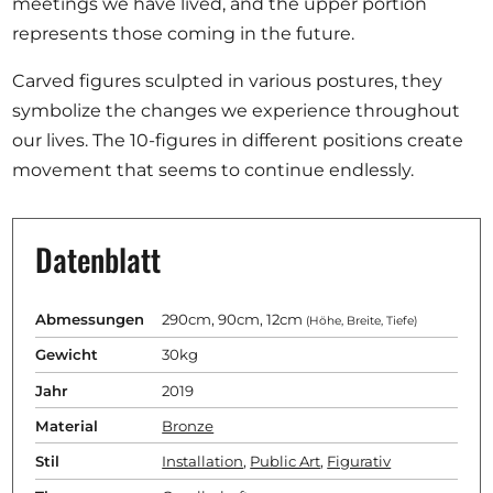
meetings we have lived, and the upper portion
represents those coming in the future.
Carved figures sculpted in various postures, they
symbolize the changes we experience throughout
our lives. The 10-figures in different positions create
movement that seems to continue endlessly.
Datenblatt
Abmessungen
290cm, 90cm, 12cm
(Höhe, Breite, Tiefe)
Gewicht
30kg
Jahr
2019
Material
Bronze
Stil
Installation
,
Public Art
,
Figurativ