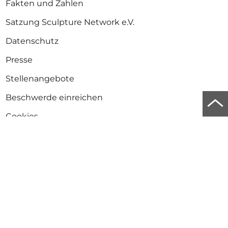
Fakten und Zahlen
Satzung Sculpture Network e.V.
Datenschutz
Presse
Stellenangebote
Beschwerde einreichen
Zu
Cookies
Anf
Gleichstellungs-, Diversitäts- und Inklusionsrichtlinie
der
Erklärung zur Barrierefreiheit
Seit
scro
Newsletter
Bleib informiert über die Skulptur in Europa und auf