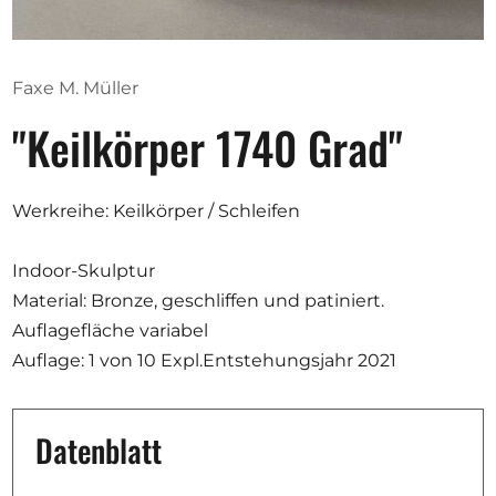
Ausschreibungen
Faxe M. Müller
"Keilkörper 1740 Grad"
Mitglied werden
Künstler:innen
Werkreihe: Keilkörper / Schleifen
Über uns
Spenden
Indoor-Skulptur
Help
Material: Bronze, geschliffen und patiniert.
Auflagefläche variabel
Kontakt
Auflage: 1 von 10 Expl.Entstehungsjahr 2021
Datenblatt