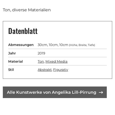
Ausschreibungen
Ton, diverse Materialien
Datenblatt
Mitglied werden
Künstler:innen
Abmessungen
30cm, 10cm, 10cm
(Höhe, Breite, Tiefe)
Über uns
Jahr
2019
Spenden
Material
Ton
,
Mixed Media
Help
Stil
Abstrakt
,
Figurativ
Kontakt
Alle Kunstwerke von Angelika Lill-Pirrung