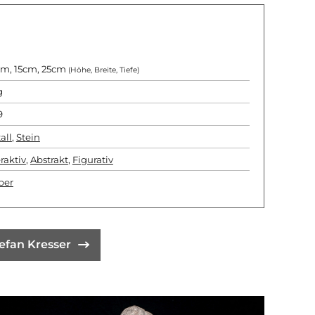
m, 15cm, 25cm
(Höhe, Breite, Tiefe)
g
9
all
,
Stein
raktiv
,
Abstrakt
,
Figurativ
per
efan Kresser