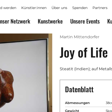
ed werden
Künstler:innen
Über uns
Spenden
Partners
nser Netzwerk
Kunstwerke
Unsere Events
Ku
Martin Mittendorfer
Joy of Life
Steatit (Indien); auf Metal
Datenblatt
Abmessungen
38c
Gewicht
5kg