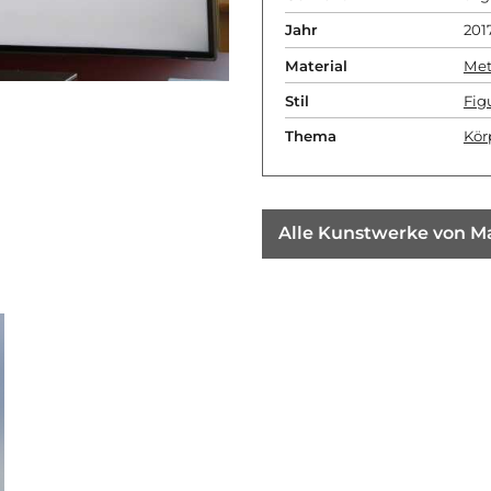
Jahr
201
Material
Met
Stil
Fig
Thema
Kör
Alle Kunstwerke von Ma