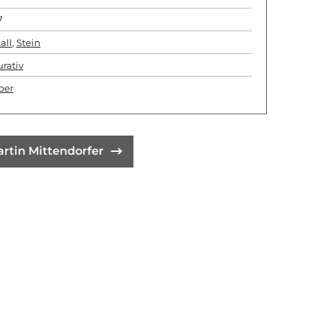
7
all
,
Stein
urativ
per
rtin Mittendorfer