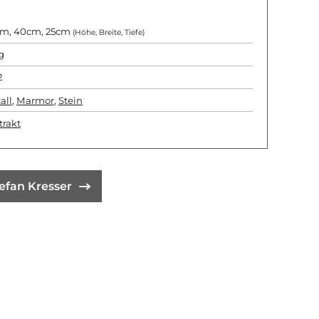
m, 40cm, 25cm
(Höhe, Breite, Tiefe)
g
2
all
,
Marmor
,
Stein
trakt
efan Kresser