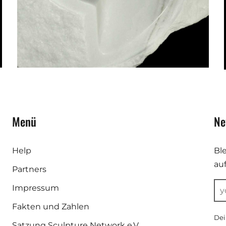
Menü
Ne
Help
Bl
au
Partners
Impressum
Fakten und Zahlen
Dei
Satzung Sculpture Network e.V.