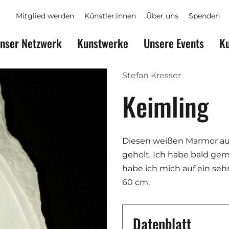
Mitglied werden
Künstler:innen
Über uns
Spenden
nser Netzwerk
Kunstwerke
Unsere Events
Ku
Stefan Kresser
Keimling
Diesen weißen Marmor aus 
geholt. Ich habe bald geme
habe ich mich auf ein seh
60 cm,
Datenblatt