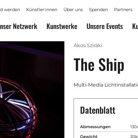
ed werden
Künstler:innen
Über uns
Spenden
Partners
nser Netzwerk
Kunstwerke
Unsere Events
Ku
Ákos Sziráki
The Ship
Multi-Media Lichtinstallat
Datenblatt
Abmessungen
130
Gewicht
20k