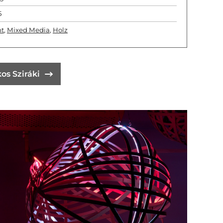
5
ht
,
Mixed Media
,
Holz
os Sziráki