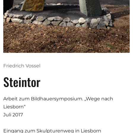
Ausschreibungen
Mitglied werden
Künstler:innen
Über uns
Friedrich Vossel
Spenden
Steintor
Help
Kontakt
Arbeit zum Bildhauersymposium. „Wege nach
Liesborn“
Juli 2017
Eingang zum Skulpturenweg in Liesborn