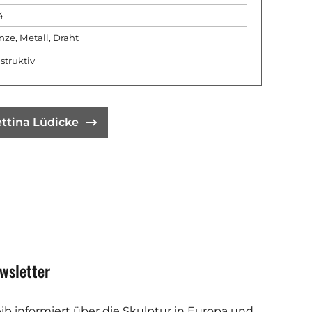
4
nze
,
Metall
,
Draht
struktiv
ttina Lüdicke
wsletter
eib informiert über die Skulptur in Europa und