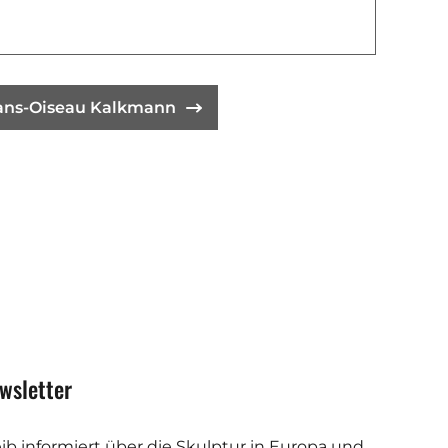
Hans-Oiseau Kalkmann
wsletter
eib informiert über die Skulptur in Europa und