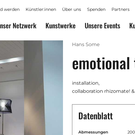
ed werden
Künstler:innen
Über uns
Spenden
Partners
nser Netzwerk
Kunstwerke
Unsere Events
Ku
Hans Some
emotional
installation,
collaboration rhizomate! 
Datenblatt
Abmessungen
200