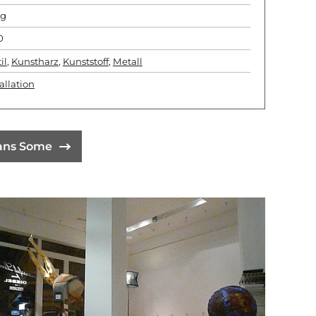
kg
0
il
,
Kunstharz
,
Kunststoff
,
Metall
allation
Hans Some